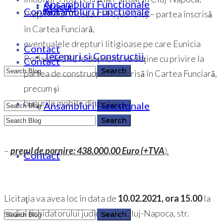
Ansambluri Functionale
Stocuri
Contact
Ansambluri Functionale
Piața Mihai Viteazu, FN, jud. Cluj – partea înscrisă
în Cartea Funciară,
eventualele drepturi litigioase pe care Eunicia
Contact
Terenuri si Constructii
Rotiserie SRL le deține/le va deține cu privire la
Contact
partea de construcție neînscrisă în Cartea Funciară,
precum și
bunurile mobile din hotel.
Ansambluri Functionale
0364 146 512
0364 146 512
–
prețul de pornire: 438.000,00 Euro (+TVA
).
Contact
Licitaţia va avea loc în data de
10.02.2021, ora 15.00
la
sediul lichidatorului judiciar din Cluj-Napoca, str.