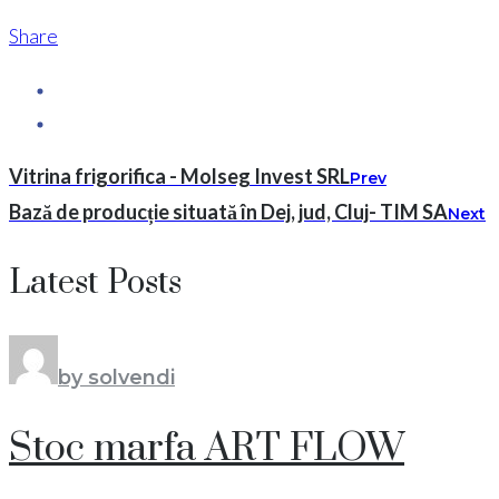
Share
Vitrina frigorifica - Molseg Invest SRL
Prev
Bază de producție situată în Dej, jud, Cluj- TIM SA
Next
Latest Posts
by solvendi
Stoc marfa ART FLOW