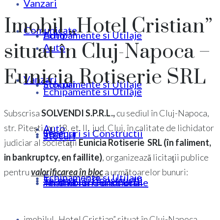
Vanzari
Imobil „Hotel Cristian”
Comunicate
Echipamente si Utilaje
Auto
situat în Cluj-Napoca –
Auto
Eunicia Rotiserie SRL
Vanzari
Stocuri
Echipamente si Utilaje
Echipamente si Utilaje
Subscrisa
SOLVENDI S.P.R.L.,
cu sediul în Cluj-Napoca,
Auto
str. Pitești, nr. 18, et. II, jud. Cluj, în calitate de lichidator
Terenuri si Constructii
Stocuri
Stocuri
judiciar al societății
Eunicia Rotiserie SRL (în faliment,
in bankruptcy, en faillite)
, organizează licitaţii publice
pentru
valorificarea în bloc
a următoarelor bunuri:
Echipamente si Utilaje
Terenuri si Constructii
Ansambluri Functionale
Terenuri si Constructii
imobilul „Hotel Cristian” situat în Cluj-Napoca,