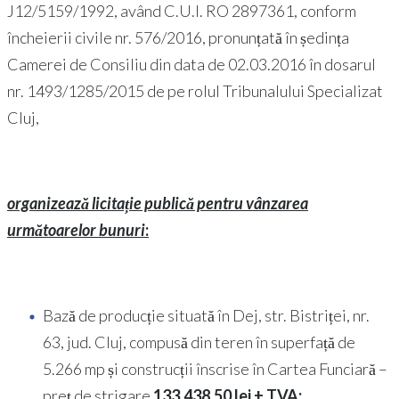
J12/5159/1992, având C.U.I. RO 2897361, conform
încheierii civile nr. 576/2016, pronunțată în ședința
Camerei de Consiliu din data de 02.03.2016 în dosarul
nr. 1493/1285/2015 de pe rolul Tribunalului Specializat
Cluj,
organizează licitație publică pentru vânzarea
următoarelor bunuri
:
Bază de producție situată în Dej, str. Bistriței, nr.
63, jud. Cluj, compusă din teren în superfață de
5.266 mp și construcții înscrise în Cartea Funciară –
preț de strigare
133.438,50 lei + TVA;