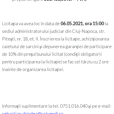
Licitația va avea loc în data de
06.05.2021, ora 15
:
00
la
sediul administratorului judiciar din Cluj-Napoca, str.
Pitești, nr. 18, et. II. Înscrierea la licitație, achiziționarea
caietului de sarcini și depunerea garanției de participare
de 10% din prețul bunului licitat (condiții obligatorii
pentru participarea la licitație) se fac cel târziu cu 2 ore
înainte de organizarea licitației.
Informații suplimentare la tel. 0751.016.040 și pe e-mail:
sebastian.chindea@solvendi.ro