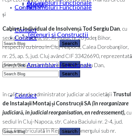
Ansambluri Functionale
Stocuri
Contact
Ansambluri Functionale
și
Cabinet Individual de Insolvență Tod Sergiu Dan
, cu
Contact
Terenuri si Constructii
Contact
sediul în Oradea, str. Arinului, nr.20 județ Bihor,
respectiv cu birou în Cluj-Napoca, Calea Dorobanților,
nr. 25, ap. 5, jud. Cluj având CIF 33426690, reprezentată
Ansambluri Functionale
prin practician în insolvenţă, Tod Sergiu Dan,
0364 146 512
0364 146 512
în calitate de administrator judiciar al societății
Trustul
Contact
de Instalații Montaj și Construcții SA
(
în reorganizare
judiciară, in judicial reorganisation, en redressement),
cu
sediul în Cluj-Napoca, str. Calea Baciului nr. 2-4, jud.
Cluj, înmatriculată în Registrul Comerţului sub nr.