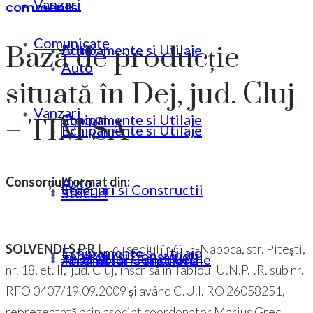
Vanzari
comments
Comunicate
Bază de producție
Echipamente si Utilaje
Auto
Auto
situată în Dej, jud. Cluj
Vanzari
Stocuri
Echipamente si Utilaje
– TIM SA
Echipamente si Utilaje
Auto
Consorțiul format din:
Terenuri si Constructii
Stocuri
Stocuri
SOLVENDI S.P.R.L.
, cu sediul în Cluj-Napoca, str. Pitești,
Echipamente si Utilaje
Terenuri si Constructii
Ansambluri Functionale
Terenuri si Constructii
nr. 18, et. II, jud. Cluj, înscrisă în Tabloul U.N.P.I.R. sub nr.
RFO 0407/19.09.2009 şi având C.U.I. RO 26058251,
reprezentată prin asociat coordonator Marius Grecu