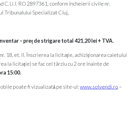
nd C.U.I. RO 2897361, conform încheierii civile nr.
 Tribunalului Specializat Cluj,
nventar – preț de strigare total
421,20
lei
+ TVA.
. 18, et. II. Înscrierea la licitație, achiziționarea caietului
 la licitație) se fac cel târziu cu 2 ore înainte de
ra 15:00.
mobile poate fi vizualizată pe site-ul:
www.solvendi.ro
–