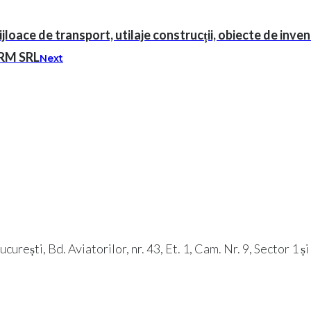
loace de transport, utilaje construcții, obiecte de inve
ARM SRL
Next
rești, Bd. Aviatorilor, nr. 43, Et. 1, Cam. Nr. 9, Sector 1 ș