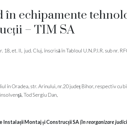
 în echipamente tehnolo
rucții – TIM SA
 nr. 18, et. II, jud. Cluj, înscrisă în Tabloul U.N.P.I.R. sub
diul în Oradea, str. Arinului, nr.20 județ Bihor, respectiv cu 
insolvenţă, Tod Sergiu Dan,
e Instalații Montaj și Construcții SA
(
în reorganizare judic