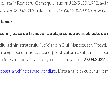
atriculată în Registrul Comerţului sub nr. J12/5159/1992, avâ
ata de 02.03.2016 în dosarul nr. 1493/1285/2015 de pe rolul
r bunuri
:
 mijloace de transport, utilaje construcții, obiecte de i
diul administratorului judiciar din Cluj-Napoca, str. Pitești, nr
rețul bunului licitat (condiții obligatorii pentru participarea
lică se va repeta în aceleași condiții în data de
27.04.2022, o
sebastian.chindea@solvendi.ro
. Lista analitică cu bunurile 