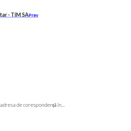
ntar - TIM SA
Prev
i adresa de corespondență în...