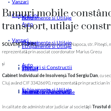
Vanzari
Bunuri mobile constând
Comunicate
Echipamente si Utilaje
Auto
transport, utilaje const
Auto
Vanzari
Stocuri
Echipamente si Utilaje
SOLVENDI S.P.R.L.
, cu sediul în Cluj-Napoca, str. Pitești,
Echipamente si Utilaje
reprezentată prin asociat coordonator Marius Grecu
și
Auto
Terenuri si Constructii
Stocuri
Stocuri
Cabinet Individual de Insolvență Tod Sergiu Dan
, cu se
Cluj având CIF 33426690, reprezentată prin practician în 
Echipamente si Utilaje
Terenuri si Constructii
Ansambluri Functionale
Terenuri si Constructii
în calitate de administrator judiciar al societății
Trustul d