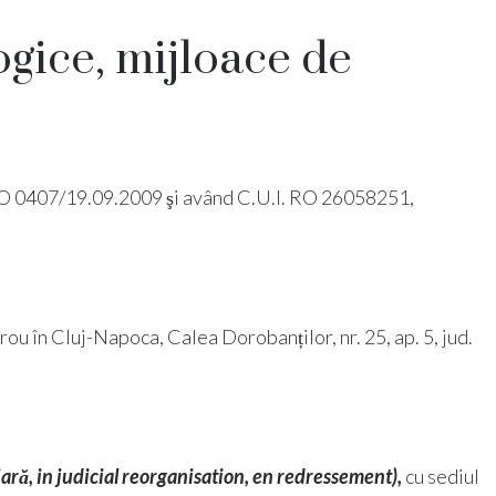
gice, mijloace de
 nr. RFO 0407/19.09.2009 şi având C.U.I. RO 26058251,
birou în Cluj-Napoca, Calea Dorobanților, nr. 25, ap. 5, jud.
iară, in judicial reorganisation, en redressement),
cu sediul