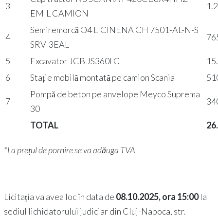
3
1.
EMIL CAMION
Semiremorcă O4 LICINENA CH 7501-AL-N-S
4
76
SRV-3EAL
5
Excavator JCB JS360LC
15
6
Stație mobilă montată pe camion Scania
51
Pompă de beton pe anvelope Meyco Suprema
7
34
30
TOTAL
26
*La prețul de pornire se va adăuga TVA
Licitația va avea loc în data de
08.10.2025, ora 15:00
la
sediul lichidatorului judiciar din Cluj-Napoca, str.