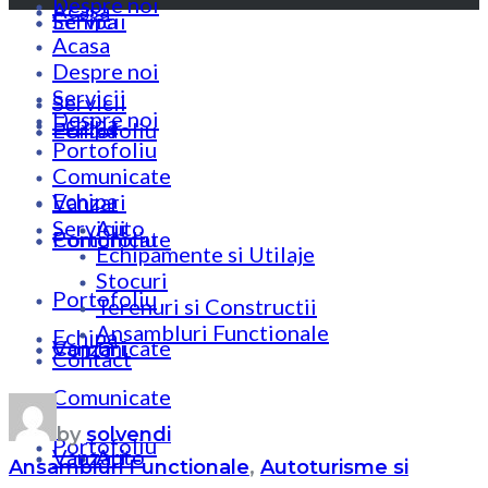
Despre noi
Acasa
Echipa
Servicii
Acasa
Despre noi
Servicii
Servicii
Despre noi
Echipa
Portofoliu
Echipa
Portofoliu
Comunicate
Echipa
Vanzari
Servicii
Auto
Comunicate
Portofoliu
Echipamente si Utilaje
Stocuri
Portofoliu
Terenuri si Constructii
Ansambluri Functionale
Echipa
Vanzari
Comunicate
Contact
Comunicate
by
solvendi
Portofoliu
Vanzari
Auto
Ansambluri Functionale
,
Autoturisme si