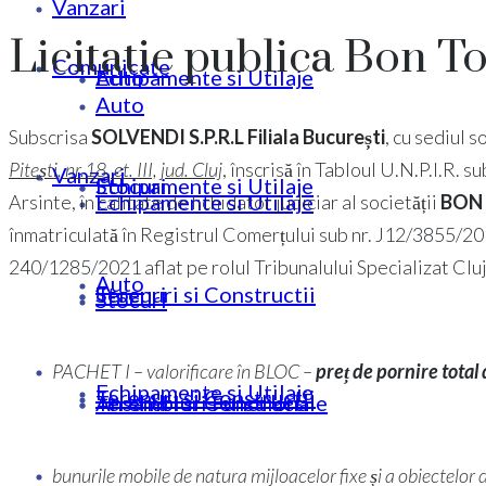
Vanzari
Licitatie publica Bon T
Comunicate
Echipamente si Utilaje
Auto
Auto
Subscrisa
SOLVENDI S.P.R.L Filiala București
, cu sediul s
Pitești, nr.18, et. III, jud. Cluj
, înscrisă în Tabloul U.N.P.I.R
Vanzari
Stocuri
Echipamente si Utilaje
Echipamente si Utilaje
Arsinte, în calitate de lichidator judiciar al societății
BON 
înmatriculată în Registrul Comerțului sub nr. J12/3855/
240/1285/2021 aflat pe rolul Tribunalului Specializat Clu
Auto
Terenuri si Constructii
Stocuri
Stocuri
PACHET I – valorificare în BLOC –
preț de pornire tota
Echipamente si Utilaje
Terenuri si Constructii
Ansambluri Functionale
Terenuri si Constructii
bunurile mobile de natura mijloacelor fixe și a obiectelor d