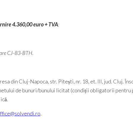
ornire 4.360,00 euro + TVA
:
ulare CJ-83-BTH.
resa din Cluj-Napoca, str. Pitești, nr. 18, et. III, jud. Cluj. Îns
lui de bunuri/bunului licitat (condiții obligatorii pentru par
ică.
ffice@solvendi.ro
.