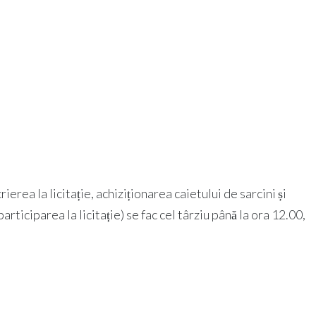
crierea la licitație, achiziționarea caietului de sarcini și
ticiparea la licitație) se fac cel târziu până la ora 12.00,