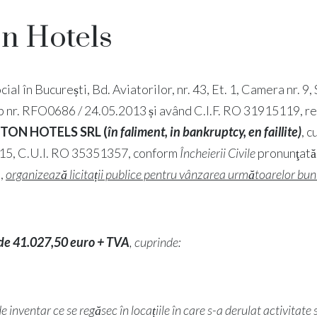
on Hotels
ocial în București, Bd. Aviatorilor, nr. 43, Et. 1, Camera nr. 9,
. sub nr. RFO0686 / 24.05.2013 și având C.I.F. RO 31915119,
TON HOTELS SRL
(
în faliment, in bankruptcy, en faillite)
, c
2015, C.U.I. RO 35351357, conform
Încheierii Civile
pronunţată 
j,
organizează licitații publice pentru vânzarea următoarelor bun
l de 41.027,50 euro + TVA
, cuprinde:
e inventar ce se regăsec în locațiile în care s-a derulat activitate