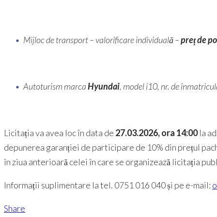
Mijloc de transport – valorificare individuală –
preț de p
Autoturism marca
Hyundai
, model i10, nr. de înmatric
Licitația va avea loc în data de
27.03.2026, ora 14:00
la ad
depunerea garanției de participare de 10% din prețul pachetu
în ziua anterioară celei în care se organizează licitația publ
Informații suplimentare la tel. 0751 016 040 și pe e-mail:
o
Share