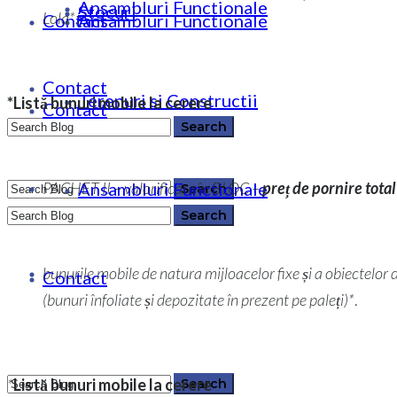
Ansambluri Functionale
Stocuri
Lola*;
Contact
Ansambluri Functionale
Contact
Terenuri si Constructii
*Listă
bunuri mobile
la cerere
Contact
Ansambluri Functionale
PACHET II – valorificare în BLOC –
preț de pornire tota
0364 146 512
0364 146 512
bunurile mobile de natura mijloacelor fixe și a obiectelor 
Contact
(bunuri înfoliate și depozitate în prezent pe paleți)*
.
*
Listă
bunuri mobile
la cerere