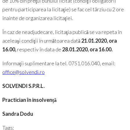
de 10% din preţul bunului licitat (condiţii obligatorii
pentru participarea la licitaţie) se fac cel târziu cu 2 ore
înainte de organizarea licitaţiei.
În caz de neadjudecare, licitaţia publică se va repeta în
aceleaşi condiţii în următoarea dată
21.01.2020, ora
16.00,
respectiv în data de
28.01.2020, ora 16.00.
Informaţii suplimentare la tel. 0751.016.040, email:
office@solvendi.ro
SOLVENDI S.P.R.L.
Practician în insolvență
Sandra Dodu
Tags: