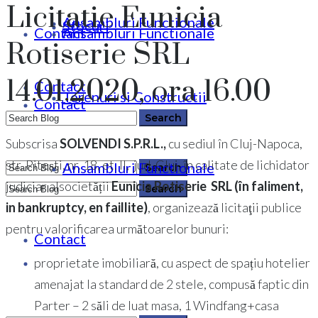
Licitatie Eunicia
Ansambluri Functionale
Stocuri
Contact
Ansambluri Functionale
Rotiserie SRL
14.01.2020, ora 16.00
Contact
Terenuri si Constructii
Contact
Subscrisa
SOLVENDI S.P.R.L.,
cu sediul în Cluj-Napoca,
str. Pitești, nr. 18, et. II, jud. Cluj, în calitate de lichidator
Ansambluri Functionale
0364 146 512
judiciar alsocietății
Eunicia Rotiserie SRL (în faliment,
in bankruptcy, en faillite)
, organizează licitaţii publice
0364 146 512
pentru valorificarea următoarelor bunuri:
Contact
proprietate imobiliară, cu aspect de spațiu hotelier
amenajat la standard de 2 stele, compusă faptic din
Parter – 2 săli de luat masa, 1 Windfang+casa