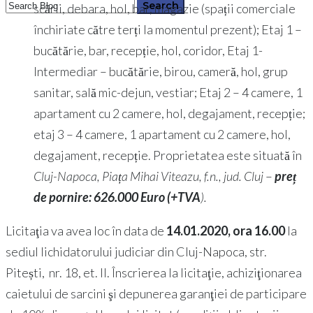
scării, debara, hol, bar, magazie (spații comerciale
închiriate către terți la momentul prezent); Etaj 1 –
bucătărie, bar, recepție, hol, coridor, Etaj 1-
Intermediar – bucătărie, birou, cameră, hol, grup
sanitar, sală mic-dejun, vestiar; Etaj 2 – 4 camere, 1
apartament cu 2 camere, hol, degajament, recepție;
etaj 3 – 4 camere, 1 apartament cu 2 camere, hol,
degajament, recepție. Proprietatea este situată în
Cluj-Napoca, Piața Mihai Viteazu, f.n., jud. Cluj
–
preț
de pornire: 626.000 Euro (+TVA
).
Licitaţia va avea loc în data de
14.01.2020, ora 16.00
la
sediul lichidatorului judiciar din Cluj-Napoca, str.
Pitești, nr. 18, et. II. Înscrierea la licitaţie, achiziţionarea
caietului de sarcini şi depunerea garanţiei de participare