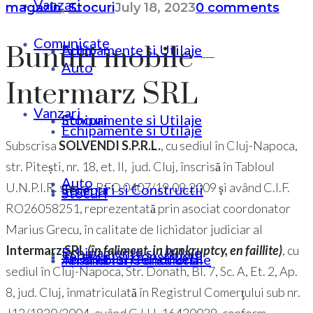
Vanzari
magazin
,
Stocuri
July 18, 2023
0 comments
Comunicate
Bunuri mobile –
Echipamente si Utilaje
Auto
Auto
Intermarz SRL
Vanzari
Stocuri
Echipamente si Utilaje
Echipamente si Utilaje
Subscrisa
SOLVENDI S.P.R.L.
, cu sediul în Cluj-Napoca,
str. Pitești, nr. 18, et. II, jud. Cluj, înscrisă în Tabloul
Auto
U.N.P.I.R. sub nr. RFO 0407/19.09.2009 şi având C.I.F.
Terenuri si Constructii
Stocuri
Stocuri
RO26058251, reprezentată prin asociat coordonator
Marius Grecu, în calitate de lichidator judiciar al
Intermarz SRL
(în faliment, in bankruptcy, en faillite)
, cu
Echipamente si Utilaje
Terenuri si Constructii
Ansambluri Functionale
Terenuri si Constructii
sediul în Cluj-Napoca, Str. Donath, Bl. 7, Sc. A, Et. 2, Ap.
8, jud. Cluj, înmatriculată în Registrul Comerţului sub nr.