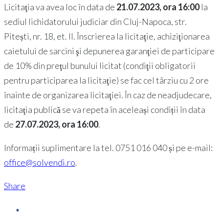
Licitaţia va avea loc în data de
21.07.2023, ora 16:00
la
sediul lichidatorului judiciar din Cluj-Napoca, str.
Pitești, nr. 18, et. II. Înscrierea la licitaţie, achiziţionarea
caietului de sarcini şi depunerea garanţiei de participare
de 10% din preţul bunului licitat (condiţii obligatorii
pentru participarea la licitaţie) se fac cel târziu cu 2 ore
înainte de organizarea licitaţiei. În caz de neadjudecare,
licitaţia publică se va repeta în aceleași condiții în data
de
27.07.2023, ora 16:00
.
Informații suplimentare la tel. 0751 016 040 și pe e-mail:
office@solvendi.ro
.
Share