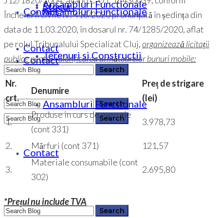
J12/1820/2004, având C.U.I. 16430039, conform
Ansambluri Functionale
Stocuri
Contact
Ansambluri Functionale
Încheierii civile nr. 416/2020 pronunțată în ședința din
data de 11.03.2020, în dosarul nr. 74/1285/2020, aflat
pe rolul Tribunalului Specializat Cluj,
organizează licitații
Contact
Terenuri si Constructii
publice pentru valorificarea următoarelor bunuri mobile:
Contact
Nr.
Preț de strigare
Denumire
crt.
(lei)
Ansambluri Functionale
0364 146 512
Produse în curs de execuție
1.
3.978,73
(cont 331)
0364 146 512
2.
Mărfuri (cont 371)
121,57
Contact
Materiale consumabile (cont
3.
2.695,80
302)
*Prețul nu include TVA