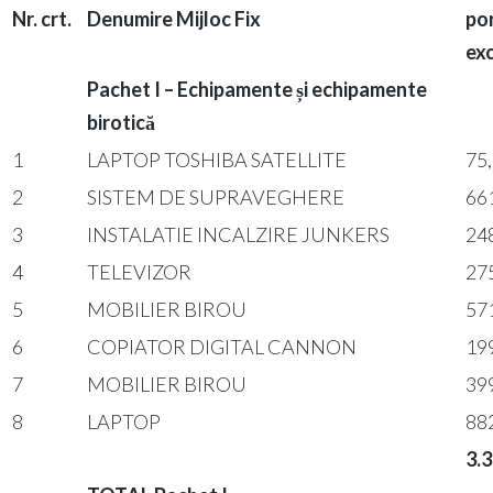
Nr. crt.
Denumire Mijloc Fix
por
ex
Pachet I – Echipamente și echipamente
birotică
1
LAPTOP TOSHIBA SATELLITE
75
2
SISTEM DE SUPRAVEGHERE
66
3
INSTALATIE INCALZIRE JUNKERS
24
4
TELEVIZOR
27
5
MOBILIER BIROU
57
6
COPIATOR DIGITAL CANNON
19
7
MOBILIER BIROU
39
8
LAPTOP
88
3.