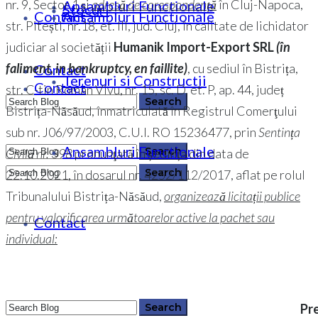
nr. 9, Sector 1 și
adresă de corespondență
în Cluj-Napoca,
Ansambluri Functionale
Stocuri
Contact
Ansambluri Functionale
str. Pitești, nr.18, et. III, jud. Cluj, în calitate de lichidator
judiciar al societății
Humanik Import-Export SRL
(în
faliment, in bankruptcy, en faillite)
, cu sediul în Bistrița,
Contact
Terenuri si Constructii
Contact
str. C-tin Roman Vivu, nr. 15, sc. D, et. P, ap. 44, județ
Bistrița-Năsăud, înmatriculată în Registrul Comerţului
sub nr. J06/97/2003, C.U.I. RO 15236477, prin
Sentința
Ansambluri Functionale
Civilă nr. 398
pronunţată în ședința din data de
0364 146 512
22.10.2021, în dosarul nr. 4252/112/2017, aflat pe rolul
Tribunalului Bistrița-Năsăud,
organizează licitații publice
0364 146 512
pentru valorificarea următoarelor active la pachet sau
Contact
individual:
Pre