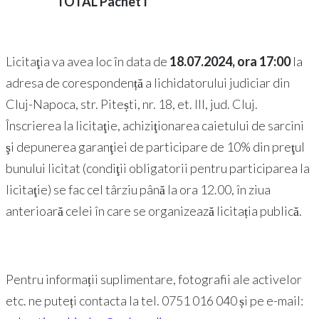
TOTAL Pachet I
Licitaţia va avea loc în data de
18.07.2024, ora 17:00
la
adresa de corespondență a lichidatorului judiciar din
Cluj-Napoca, str. Pitești, nr. 18, et. III, jud. Cluj.
Înscrierea la licitaţie, achiziţionarea caietului de sarcini
şi depunerea garanţiei de participare de 10% din preţul
bunului licitat (condiţii obligatorii pentru participarea la
licitaţie) se fac cel târziu până la ora 12.00, în ziua
anterioară celei în care se organizează licitația publică.
Pentru informații suplimentare, fotografii ale activelor
etc. ne puteți contacta la tel. 0751 016 040 și pe e-mail: