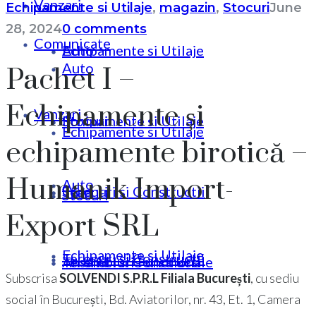
Vanzari
Echipamente si Utilaje
,
magazin
,
Stocuri
June
28, 2024
0 comments
Comunicate
Echipamente si Utilaje
Auto
Auto
Pachet I –
Echipamente și
Vanzari
Stocuri
Echipamente si Utilaje
Echipamente si Utilaje
echipamente birotică –
Humanik Import-
Auto
Terenuri si Constructii
Stocuri
Stocuri
Export SRL
Echipamente si Utilaje
Terenuri si Constructii
Ansambluri Functionale
Terenuri si Constructii
Subscrisa
SOLVENDI S.P.R.L Filiala București
, cu sediu
social în București, Bd. Aviatorilor, nr. 43, Et. 1, Camera