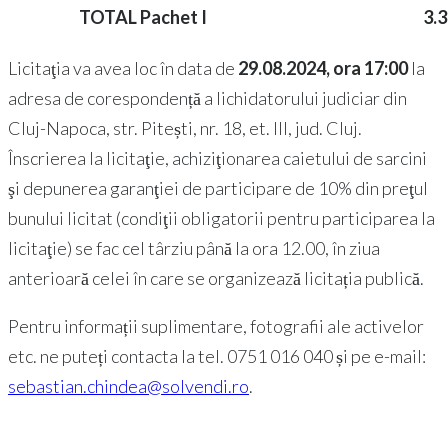
TOTAL Pachet I
3.
Licitaţia va avea loc în data de
29.08.2024, ora 17:00
la
adresa de corespondență a lichidatorului judiciar din
Cluj-Napoca, str. Pitești, nr. 18, et. III, jud. Cluj.
Înscrierea la licitaţie, achiziţionarea caietului de sarcini
şi depunerea garanţiei de participare de 10% din preţul
bunului licitat (condiţii obligatorii pentru participarea la
licitaţie) se fac cel târziu până la ora 12.00, în ziua
anterioară celei în care se organizează licitația publică.
Pentru informații suplimentare, fotografii ale activelor
etc. ne puteți contacta la tel. 0751 016 040 și pe e-mail:
sebastian.chindea@solvendi.ro
.