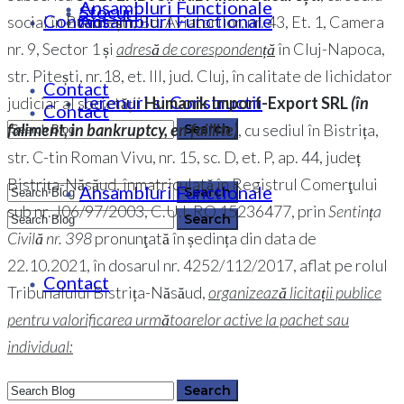
Ansambluri Functionale
Stocuri
Contact
Ansambluri Functionale
social în București, Bd. Aviatorilor, nr. 43, Et. 1, Camera
nr. 9, Sector 1 și
adresă de corespondență
în Cluj-Napoca,
str. Pitești, nr.18, et. III, jud. Cluj, în calitate de lichidator
Contact
Terenuri si Constructii
judiciar al societății
Humanik Import-Export SRL
(în
Contact
faliment, in bankruptcy, en faillite)
, cu sediul în Bistrița,
str. C-tin Roman Vivu, nr. 15, sc. D, et. P, ap. 44, județ
Bistrița-Năsăud, înmatriculată în Registrul Comerţului
Ansambluri Functionale
0364 146 512
sub nr. J06/97/2003, C.U.I. RO 15236477, prin
Sentința
Civilă nr. 398
pronunţată în ședința din data de
22.10.2021, în dosarul nr. 4252/112/2017, aflat pe rolul
0364 146 512
Contact
Tribunalului Bistrița-Năsăud,
organizează licitații publice
pentru valorificarea următoarelor active la pachet sau
individual: