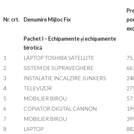
Pre
Nr. crt.
Denumire Mijloc Fix
por
ex
Pachet I – Echipamente și echipamente
birotică
1
LAPTOP TOSHIBA SATELLITE
75
2
SISTEM DE SUPRAVEGHERE
66
3
INSTALATIE INCALZIRE JUNKERS
24
4
TELEVIZOR
27
5
MOBILIER BIROU
57
6
COPIATOR DIGITAL CANNON
19
7
MOBILIER BIROU
39
8
LAPTOP
88