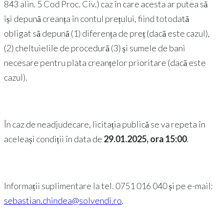
843 alin. 5 Cod Proc. Civ.) caz în care acesta ar putea să
își depună creanța în contul prețului, fiind totodată
obligat să depună (1) diferența de preț (dacă este cazul),
(2) cheltuielile de procedură (3) și sumele de bani
necesare pentru plata creanțelor prioritare (dacă este
cazul).
În caz de neadjudecare, licitația publică se va repeta în
aceleași condiții în data de
29.01.2025, ora 15:00
.
Informații suplimentare la tel. 0751 016 040 și pe e-mail:
sebastian.chindea@solvendi.ro
.