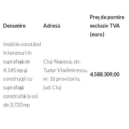
Preț de pornire
Denumire
Adresă
exclusiv TVA
(euro)
Imobile constând
în terenuri în
suprafață de
Cluj-Napoca, str.
4.145 mp și
Tudor Vladimirescu,
4.588.309,00
construcții cu
nr. 16 provizoriu,
suprafață
jud. Cluj
construită la sol
de 3.720 mp