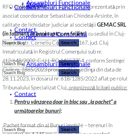
Ansambluri Functionale
Stocuri
Contact
Ansambluri Functionale
RFO 0686 şi având C.I.F. 31915119, reprezentată prin
asociat coordonator Sebastian Chindea-Arsinte, în
calitate de lichidator judiciar al societății
GEMAC
SRL
Contact
Terenuri si Constructii
(
în faliment, in bankruptcy, en faillite)
, cu sediul în Cluj-
Contact
Napoca, str. Corneliu Coposu, nr. 167, jud. Cluj
înmatriculată în Registrul Comerțului sub nr.
J12/648/2002, C.U.I. RO 14557754, conform
Sentinței
Ansambluri Functionale
0364 146 512
Civile nr. 1865/2023
pronunţată în şedinţa din data de
28.11.2023, în dosarul nr. 618/1285/2022 aflat pe rolul
Tribunalului Specializat Cluj,
organizează licitații publice:
0364 146 512
Contact
Pentru vânzarea doar în bloc sau „la pachet” a
următoarelor bunuri
:
Pachet format din a) Bunuri imobile – terenuri în