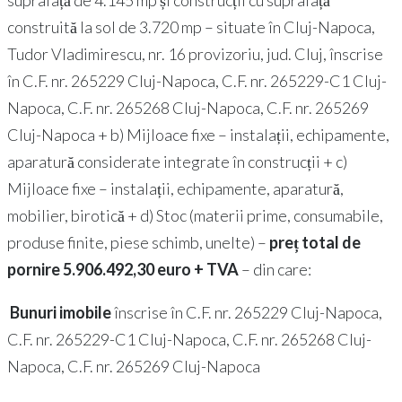
suprafață de 4.145 mp și construcții cu suprafață
construită la sol de 3.720 mp – situate în Cluj-Napoca,
Tudor Vladimirescu, nr. 16 provizoriu, jud. Cluj, înscrise
în C.F. nr. 265229 Cluj-Napoca, C.F. nr. 265229-C1 Cluj-
Napoca, C.F. nr. 265268 Cluj-Napoca, C.F. nr. 265269
Cluj-Napoca + b) Mijloace fixe – instalații, echipamente,
aparatură considerate integrate în construcții + c)
Mijloace fixe – instalații, echipamente, aparatură,
mobilier, birotică + d) Stoc (materii prime, consumabile,
produse finite, piese schimb, unelte) –
preț total de
pornire
5.906.492,30 euro
+ TVA
– din care:
Bunuri imobile
înscrise în C.F. nr. 265229 Cluj-Napoca,
C.F. nr. 265229-C1 Cluj-Napoca, C.F. nr. 265268 Cluj-
Napoca, C.F. nr. 265269 Cluj-Napoca