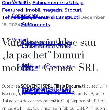
Vanzari
Comunicate
,
Echipamente si Utilaje
,
Featured
,
Imobil
,
magazin
,
Stocuri
,
Comunicate
Echipamente si Utilaje
Auto
Tehnologie
,
Terenuri si Constructii
December
Auto
18, 2024
0 comments
Vânzarea în bloc sau
Vanzari
Stocuri
Echipamente si Utilaje
Echipamente si Utilaje
„la pachet” bunuri
Auto
mobile – Gemac SRL
Terenuri si Constructii
Stocuri
Stocuri
Subscrisa
SOLVENDI SPRL Filiala București
, cu sediul în
Echipamente si Utilaje
Terenuri si Constructii
Ansambluri Functionale
Terenuri si Constructii
București, Bd. Aviatorilor, nr. 43, Et. 1, Cam. Nr. 9, Sector
1 și adresa de corespondență în Cluj-Napoca, str. Pitești,
nr. 18, et. III, jud. Cluj, înscrisă în Tabloul U.N.P.I.R. sub nr.