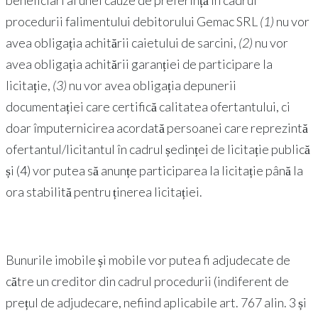
beneficiari ai unei cauze de preferință în cadrul
procedurii falimentului debitorului Gemac SRL
(1)
nu vor
avea obligația achitării caietului de sarcini,
(2)
nu vor
avea obligația achitării garanției de participare la
licitație,
(3)
nu vor avea obligația depunerii
documentației care certifică calitatea ofertantului, ci
doar împuternicirea acordată persoanei care reprezintă
ofertantul/licitantul în cadrul ședinței de licitație publică
și (4) vor putea să anunțe participarea la licitație până la
ora stabilită pentru ținerea licitației.
Bunurile imobile și mobile vor putea fi adjudecate de
către un creditor din cadrul procedurii (indiferent de
prețul de adjudecare, nefiind aplicabile art. 767 alin. 3 și