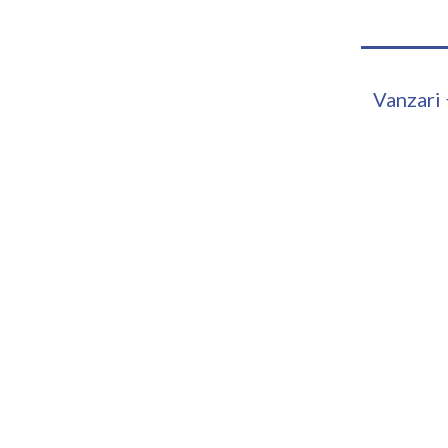
o
Echipa
Portofoliu
Comunicate
Vanzari
ogice si Utilaje