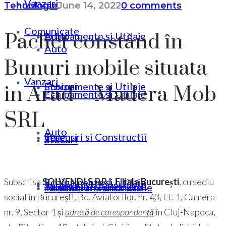
Vanzari
Tehnologie
June 14, 2022
0 comments
Comunicate
Pachet constând în
Echipamente si Utilaje
Auto
Auto
Bunuri mobile situata
Vanzari
Stocuri
Echipamente si Utilaje
in Arad – Madera Mob
Echipamente si Utilaje
SRL
Auto
Terenuri si Constructii
Stocuri
Stocuri
Echipamente si Utilaje
Subscrisa
SOLVENDI S.P.R.L Filiala București
, cu sediu
Terenuri si Constructii
Ansambluri Functionale
Terenuri si Constructii
social în București, Bd. Aviatorilor, nr. 43, Et. 1, Camera
nr. 9, Sector 1 și
adresă de corespondență
în Cluj-Napoca,