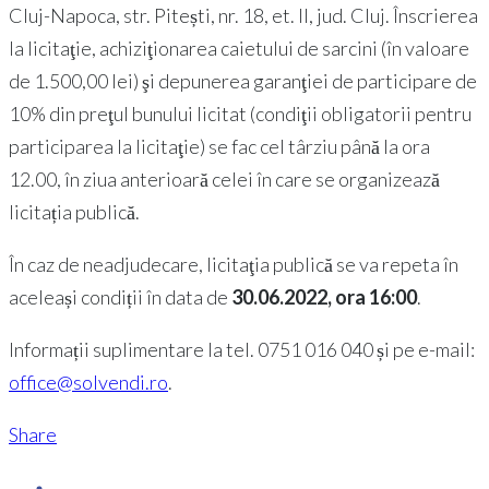
Cluj-Napoca, str. Pitești, nr. 18, et. II, jud. Cluj. Înscrierea
la licitaţie, achiziţionarea caietului de sarcini (în valoare
de 1.500,00 lei) şi depunerea garanţiei de participare de
10% din preţul bunului licitat (condiţii obligatorii pentru
participarea la licitaţie) se fac cel târziu până la ora
12.00, în ziua anterioară celei în care se organizează
licitația publică.
În caz de neadjudecare, licitaţia publică se va repeta în
aceleași condiții în data de
30.06.2022, ora 16:00
.
Informații suplimentare la tel. 0751 016 040 și pe e-mail:
office@solvendi.ro
.
Share