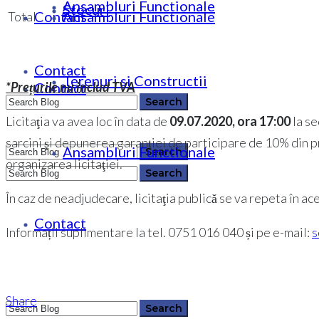
Ansambluri Functionale
Stocuri
Contact
Ansambluri Functionale
Total
Contact
Terenuri si Constructii
Contact
*Prețurile nu includ TVA
Licitaţia va avea loc în data de
09.07.2020, ora 17:00
la se
sarcini şi depunerea garanţiei de participare de 10% din preţ
Ansambluri Functionale
0364 146 512
organizarea licitaţiei.
În caz de neadjudecare, licitaţia publică se va repeta în ace
0364 146 512
Contact
Informații suplimentare la tel. 0751 016 040 și pe e-mail:
s
Share