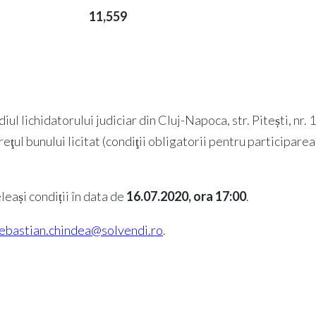
11,559
diul lichidatorului judiciar din Cluj-Napoca, str. Pitești, nr. 18
ul bunului licitat (condiţii obligatorii pentru participarea la
leași condiții în data de
16.07.2020, ora 17:00
.
ebastian.chindea@solvendi.ro
.