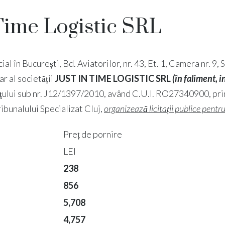
Time Logistic SRL
cial în București, Bd. Aviatorilor, nr. 43, Et. 1, Camera nr. 9, 
iar al societății
JUST IN TIME LOGISTIC
SRL
(în faliment, i
merţului sub nr. J12/1397/2010, având C.U.I. RO27340900, pr
ibunalului Specializat Cluj,
organizează licitații publice pentr
Preț de pornire
LEI
238
856
5,708
4,757