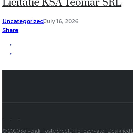
Licitatie KSA Teomar SRL
Uncategorized
July 16, 2026
Share
© 2020 Solvendi. Toate drepturile rezervate | Designed 