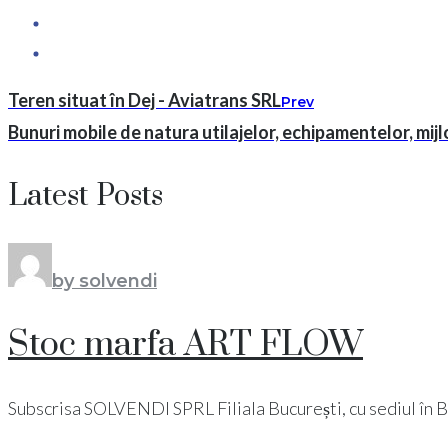
Teren situat în Dej - Aviatrans SRL
Prev
Bunuri mobile de natura utilajelor, echipamentelor, mijl
Latest Posts
by solvendi
Stoc marfa ART FLOW
Subscrisa SOLVENDI SPRL Filiala București, cu sediul în Bucu