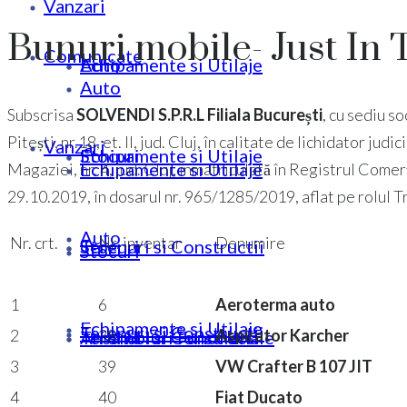
Vanzari
Bunuri mobile- Just In 
Comunicate
Echipamente si Utilaje
Auto
Auto
Subscrisa
SOLVENDI S.P.R.L Filiala București
, cu sediu so
Pitești, nr.18, et. II, jud. Cluj, în calitate de lichidator judic
Vanzari
Stocuri
Echipamente si Utilaje
Echipamente si Utilaje
Magaziei, nr. 4, jud. Cluj, înmatriculată în Registrul Co
29.10.2019, în dosarul nr. 965/1285/2019, aflat pe rolul Tr
Auto
Nr. crt.
Nr. inventar
Denumire
Terenuri si Constructii
Stocuri
Stocuri
1
6
Aeroterma auto
Echipamente si Utilaje
Terenuri si Constructii
2
38
Aspirator Karcher
Ansambluri Functionale
Terenuri si Constructii
3
39
VW Crafter B 107 JIT
4
40
Fiat Ducato