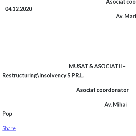
Asociat coordo
04.12.2020
Av. Marius G
MUSAT & ASOCIATII –
Restructuring\Insolvency S.P.R.L.
Asociat coordonator
Av. Mihai
Pop
Share