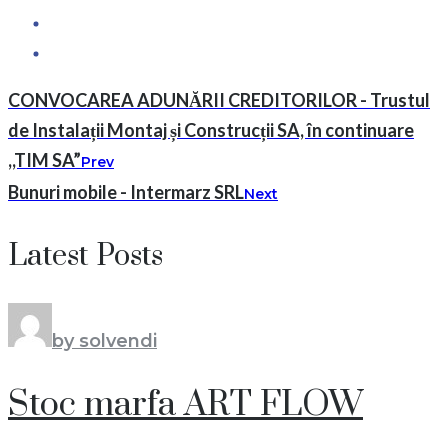
CONVOCAREA ADUNĂRII CREDITORILOR - Trustul
de Instalații Montaj și Construcții SA, în continuare
,,TIM SA”
Prev
Bunuri mobile - Intermarz SRL
Next
Latest Posts
by solvendi
Stoc marfa ART FLOW