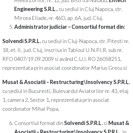
Aleea Zorilor, nr. 12, jud. Bistrita Nasaud,
Entech
Engineering S.R.L.
, cu sediul in Cluj Napoca, str.
Mircea Eliade, nr. 46D, ap .6A, jud. Cluj.
Administrator judiciar –
Consortiul format din:
Solvendi S.P.R.L.
cu sediul in Cluj-Napoca, str. Pitesti nr.
18, et. II, jud. Cluj, inscrisa in Tabloul U.N.P.I.R. sub nr.
RFO 0407/19.09.2009 si având C.U.I. RO 26058251,
reprezentata prin asociat coordonator Marius Grecu si
Musat & Asociatii – Restructuring\Insolvency S.P.R.L.
cu sediul in Bucuresti, Bulevardul Aviatorilor nr. 43, etaj
1, camera 2, Sector 1, reprezentata prin asociat
coordonator Mihai Popa,
Consortiul format din
Solvendi S.P.R.L.
si
Musat &
Asociatii – Restructuring\Insolvency S.P.R.L.
, in