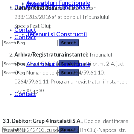
Ansambluri Functionale
Stocuri
Contact
Ansambluri Functionale
Date privind dosarul:
Numar dosar
288/1285/2016 aflat pe rolul Tribunalului
Specializat Cluj;
Contact
Terenuri si Constructii
Contact
Arhiva/Registratura instantei:
Tribunalul
Ansambluri Functionale
Specializat Cluj, Calea Dorobantilor, nr. 2-4, jud.
0364 146 512
Cluj, Numar de telefon : 0264/59.61.10,
0264/59.61.11, Programul registraturii instantei:
0364 146 512
30
30
L-V 8
-12
Contact
3.1. Debitor:
Grup 4 Instalatii S.A.
, Cod de identificare
fiscala RO 242403, cu sediul social in Cluj-Napoca, str.