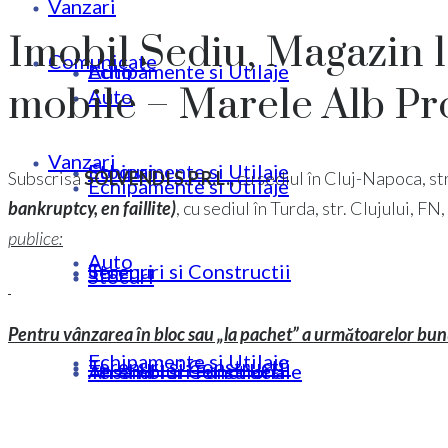
Vanzari
Imobil Sediu, Magazin 1
Comunicate
Echipamente si Utilaje
Auto
mobile – Marele Alb P
Auto
Vanzari
Stocuri
Echipamente si Utilaje
Subscrisa
SOLVENDI S.P.R.L.,
cu sediul în Cluj-Napoca, str. 
Echipamente si Utilaje
bankruptcy, en faillite)
, cu sediul în Turda, str. Clujului,
publice:
Auto
Terenuri si Constructii
Stocuri
Stocuri
Pentru vânzarea în bloc sau „la pachet” a următoarelor bun
Echipamente si Utilaje
Terenuri si Constructii
Ansambluri Functionale
Terenuri si Constructii