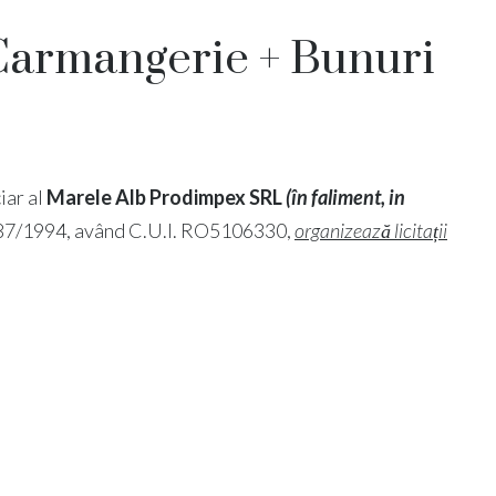
 Carmangerie + Bunuri
ciar al
Marele Alb Prodimpex SRL
(în faliment, in
 J12/87/1994, având C.U.I. RO5106330,
organizează licitații