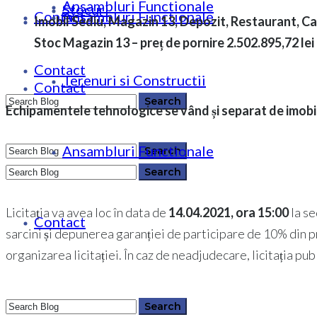
Ansambluri Functionale
Stocuri
Contact
Ansambluri Functionale
Imobil Sediu, Magazin 13, Depozit, Restaurant, Ca
Stoc Magazin 13 – preț de pornire 2.502.895,72 le
Contact
Terenuri si Constructii
Contact
Echipamentele tehnologice se vând și separat de imobile
Ansambluri Functionale
0364 146 512
0364 146 512
Licitația va avea loc în data de
14.04.2021, ora 15
:0
0
la se
Contact
sarcini și depunerea garanției de participare de 10% din preț
organizarea licitației. În caz de neadjudecare, licitația pub