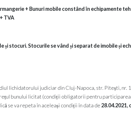
rmangerie + Bunuri mobile constând în echipamente tehnol
i + TVA
 și stocuri. Stocurile se vând și separat de imobile și e
diul lichidatorului judiciar din Cluj-Napoca, str. Pitești, nr. 18
ul bunului licitat (condiții obligatorii pentru participarea la
lică se va repeta în aceleași condiții în data de
28.04.2021, 