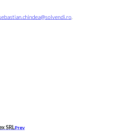
sebastian.chindea@solvendi.ro
.
ex SRL
Prev