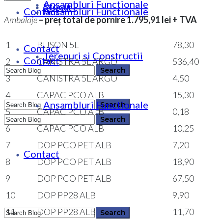
Ansambluri Functionale
Stocuri
Contact
Ansambluri Functionale
Ambalaje
– preț total de pornire 1.795,91 lei + TVA
1
BUSON 5L
78,30
Contact
Terenuri si Constructii
Contact
2
CANISTRA 5L ARGO
536,40
3
CANISTRA 5L ARGO
4,50
4
CAPAC PCO ALB
15,30
Ansambluri Functionale
0364 146 512
5
CAPAC PCO ALB
0,18
6
CAPAC PCO ALB
10,25
7
DOP PCO PET ALB
7,20
0364 146 512
Contact
8
DOP PCO PET ALB
18,90
9
DOP PCO PET ALB
67,50
10
DOP PP28 ALB
9,90
11
DOP PP28 ALB
11,70