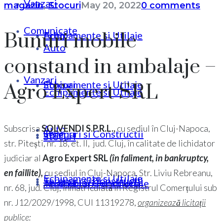
Vanzari
magazin
,
Stocuri
May 20, 2022
0 comments
Comunicate
Bunuri mobile
Echipamente si Utilaje
Auto
Auto
constand in ambalaje –
Vanzari
Stocuri
Echipamente si Utilaje
Agro Expert SRL
Echipamente si Utilaje
Auto
Subscrisa
SOLVENDI S.P.R.L.,
cu sediul în Cluj-Napoca,
Terenuri si Constructii
Stocuri
Stocuri
str. Pitești, nr. 18, et. II, jud. Cluj, în calitate de lichidator
judiciar al
Agro Expert SRL
(în faliment, in bankruptcy,
en faillite),
cu sediul în Cluj-Napoca, Str. Liviu Rebreanu,
Echipamente si Utilaje
Terenuri si Constructii
Ansambluri Functionale
Terenuri si Constructii
nr. 68, jud. Cluj, înmatriculată în Registrul Comerțului sub
nr. J12/2029/1998, CUI 11319278,
organizează licitații
publice: