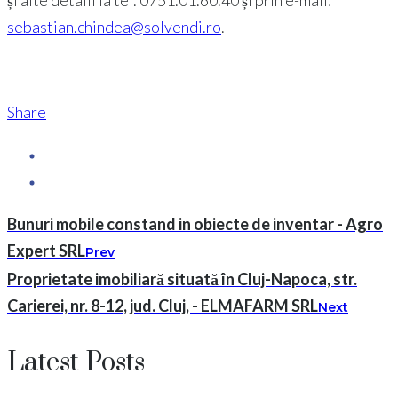
și alte detalii la tel. 0751.01.60.40 și prin e-mail:
sebastian.chindea@solvendi.ro
.
Share
Bunuri mobile constand in obiecte de inventar - Agro
Expert SRL
Prev
Proprietate imobiliară situată în Cluj-Napoca, str.
Carierei, nr. 8-12, jud. Cluj, - ELMAFARM SRL
Next
Latest Posts