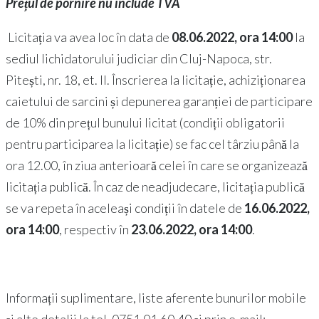
Prețul de pornire nu include TVA
Licitația va avea loc în data de
08.06.2022, ora 14:00
la
sediul lichidatorului judiciar din Cluj-Napoca, str.
Pitești, nr. 18, et. II. Înscrierea la licitație, achiziționarea
caietului de sarcini și depunerea garanției de participare
de 10% din prețul bunului licitat (condiții obligatorii
pentru participarea la licitație) se fac cel târziu până la
ora 12.00, în ziua anterioară celei în care se organizează
licitația publică. În caz de neadjudecare, licitația publică
se va repeta în aceleași condiții în datele de
16.06.2022,
ora 14:00
, respectiv în
23.06.2022, ora 14:00
.
Informații suplimentare, liste aferente bunurilor mobile