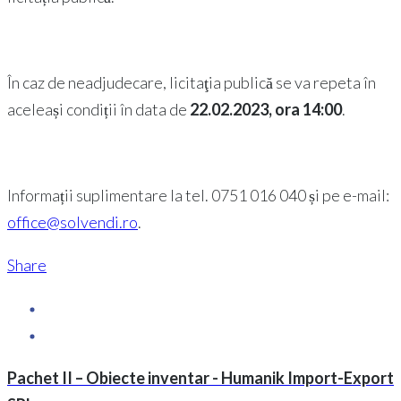
În caz de neadjudecare, licitaţia publică se va repeta în
aceleași condiții în data de
22.02.2023, ora 14:00
.
Informații suplimentare la tel. 0751 016 040 și pe e-mail:
office@solvendi.ro
.
Share
Pachet II – Obiecte inventar - Humanik Import-Export