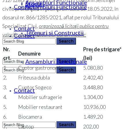
J12/1280/2017, C.U.I. 37307617 conform Sentinței
Ansambluri Functionale
Stocuri
Contact
Ansambluri Functionale
civile pronunţată în şedinţa din data de 18.05.2022, în
dosarul nr. 866/1285/2021, aflat pe rolul Tribunalului
Specializat Cluj,
organizează licitații publice pentru
Contact
Terenuri si Constructii
valorificarea următoarelor bunuri mobile:
Contact
Nr.
Preț de strigare*
Denumire
crt.
(lei)
Ansambluri Functionale
0364 146 512
1.
Cuptor gastronomie
5.080,80
2.
Friteusa dubla
2.402,40
0364 146 512
3.
Cuptor Sogeco
3.448,80
Contact
4.
Mobilier sufragerie
1.304,00
5.
Mobilier restaurant
10.936,00
6.
Biocamera
1.489,20
7.
Laptop
202,00