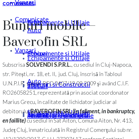
Vanzari
comments
Comunicate
Bunuri mobile –
Echipamente si Utilaje
Auto
Auto
Baverofin SRL
Vanzari
Stocuri
Echipamente si Utilaje
Echipamente si Utilaje
Subscrisa
SOLVENDI S.P.R.L.
, cu sediul în Cluj-Napoca,
str. Pitești, nr. 18, et. II, jud. Cluj, înscrisă în Tabloul
Auto
U.N.P.I.R. sub nr. RFO 0407/19.09.2009 şi având C.I.F.
Terenuri si Constructii
Stocuri
Stocuri
RO26058251, reprezentată prin asociat coordonator
Marius Grecu, în calitate de lichidator judiciar al
debitorului
BAVEROFIN SRL
(în faliment, in bankruptcy,
Echipamente si Utilaje
Terenuri si Constructii
Ansambluri Functionale
Terenuri si Constructii
en faillite)
cu sediul în Sat Aiton, Comuna Aiton, Nr. 413,
Județ Cluj, înmatriculată în Registrul Comerţului sub nr.