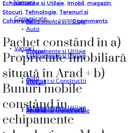
Vanzari
Echipamente si Utilaje
,
Imobil
,
magazin
,
Stocuri
,
Tehnologie
,
Terenuri si
Comunicate
Echipamente si Utilaje
Auto
Constructii
March 4, 2024
0 comments
Auto
Pachet constând în a)
Vanzari
Stocuri
Echipamente si Utilaje
Proprietate Imobiliară
Echipamente si Utilaje
situată în Arad + b)
Auto
Terenuri si Constructii
Stocuri
Stocuri
Bunuri mobile
constând în
Echipamente si Utilaje
Terenuri si Constructii
Ansambluri Functionale
Terenuri si Constructii
echipamente