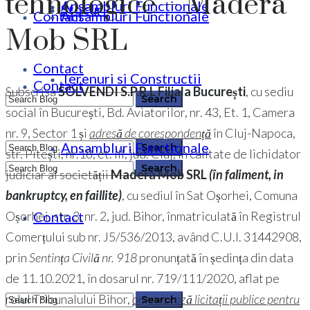
tehnologice – Madera
Ansambluri Functionale
Stocuri
Contact
Ansambluri Functionale
Mob SRL
Contact
Terenuri si Constructii
Contact
Subscrisa
SOLVENDI S.P.R.L Filiala București
, cu sediu
social în București, Bd. Aviatorilor, nr. 43, Et. 1, Camera
nr. 9, Sector 1 și
adresă de corespondență
în Cluj-Napoca,
Ansambluri Functionale
str. Pitești, nr.18, et. III, jud. Cluj, în calitate de lichidator
0364 146 512
judiciar al societății
Madera Mob
SRL
(în faliment, in
bankruptcy, en faillite)
, cu sediul în Sat Oșorhei, Comuna
0364 146 512
Contact
Oșorhei, str. 3, nr. 2, jud. Bihor, înmatriculată în Registrul
Comerțului sub nr. J5/536/2013, având C.U.I. 31442908,
prin
Sentința Civilă nr. 918
pronunțată în ședința din data
de 11.10.2021, în dosarul nr. 719/111/2020, aflat pe
rolul Tribunalului Bihor,
organizează licitații publice pentru