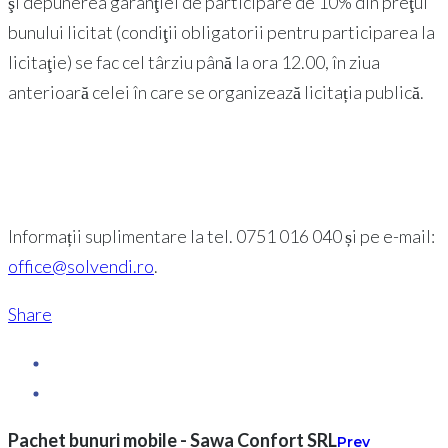
şi depunerea garanţiei de participare de 10% din preţul
bunului licitat (condiţii obligatorii pentru participarea la
licitaţie) se fac cel târziu până la ora 12.00, în ziua
anterioară celei în care se organizează licitația publică.
Informații suplimentare la tel. 0751 016 040 și pe e-mail:
office@solvendi.ro
.
Share
Pachet bunuri mobile - Sawa Confort SRL
Prev