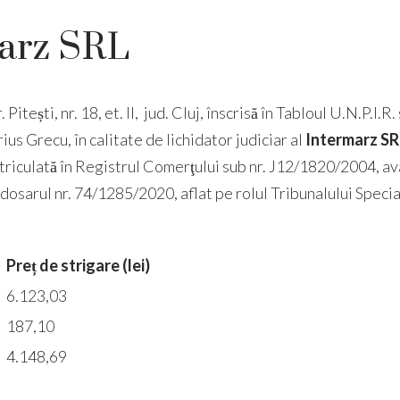
marz SRL
. Pitești, nr. 18, et. II, jud. Cluj, înscrisă în Tabloul U.N.P.
 Grecu, în calitate de lichidator judiciar al
Intermarz S
înmatriculată în Registrul Comerţului sub nr. J12/1820/2004, a
dosarul nr. 74/1285/2020, aflat pe rolul Tribunalului Specia
Preț de strigare (lei)
6.123,03
187,10
4.148,69