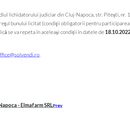
diul lichidatorului judiciar din Cluj-Napoca, str. Pitești, nr. 18
ul bunului licitat (condiţii obligatorii pentru participarea la
lică se va repeta în aceleași condiții în datele de
18.10.2022
ffice@solvendi.ro
.
j-Napoca - Elmafarm SRL
Prev