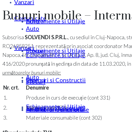
Vanzari
Bunuri mobile – Inter
Comunicate
Echipamente si Utilaje
Auto
Auto
Subscrisa
SOLVENDI S.P.R.L.
, cu sediul în Cluj-Napoca, str
RO26058251, reprezentată prin asociat coordonator Marius
Vanzari
Stocuri
Echipamente si Utilaje
Echipamente si Utilaje
Napoca, Str. Donath, Bl. 7, Sc. A, Et. 2, Ap. 8, jud. Cluj, 
416/2020 pronunțată în ședința din data de 11.03.2020, în 
următoarelor bunuri mobile:
Auto
Terenuri si Constructii
Stocuri
Stocuri
Nr. crt.
Denumire
1.
Produse în curs de execuție (cont 331)
Echipamente si Utilaje
Terenuri si Constructii
2.
Mărfuri (cont 371)
Ansambluri Functionale
Terenuri si Constructii
3.
Materiale consumabile (cont 302)