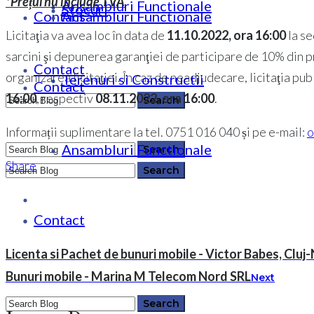
*Prețul nu include TVA
Ansambluri Functionale
Stocuri
Contact
Ansambluri Functionale
Licitaţia va avea loc în data de
11.10.2022, ora 16:00
la se
sarcini şi depunerea garanţiei de participare de 10% din preţ
Contact
organizarea licitaţiei. În caz de neadjudecare, licitaţia pub
Terenuri si Constructii
Contact
16:00
, respectiv
08.11.2022, ora 16:00
.
Informații suplimentare la tel. 0751 016 040 și pe e-mail:
o
Ansambluri Functionale
0364 146 512
Share
0364 146 512
Contact
Licenta si Pachet de bunuri mobile - Victor Babes, Clu
Bunuri mobile - Marina M Telecom Nord SRL
Next