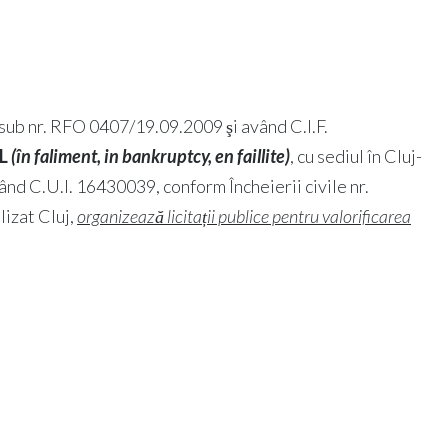
I.R. sub nr. RFO 0407/19.09.2009 şi având C.I.F.
RL
(în faliment, in bankruptcy, en faillite)
, cu sediul în Cluj-
vând C.U.I. 16430039, conform Încheierii civile nr.
lizat Cluj,
organizează licitații publice pentru valorificarea