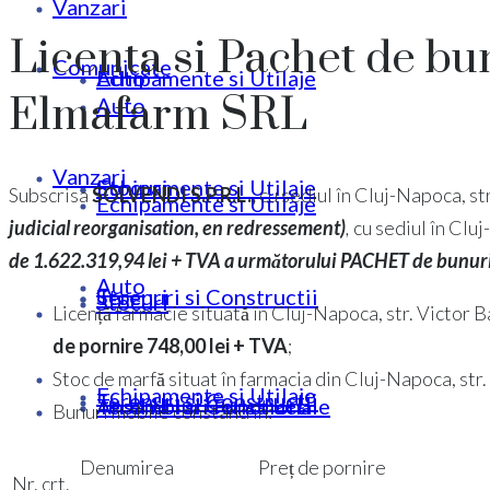
Vanzari
Licenta si Pachet de bu
Comunicate
Echipamente si Utilaje
Auto
Elmafarm SRL
Auto
Vanzari
Stocuri
Echipamente si Utilaje
Subscrisa
SOLVENDI S.P.R.L.,
cu sediul în Cluj-Napoca, str. 
Echipamente si Utilaje
judicial reorganisation, en redressement)
,
cu sediul în Cluj
de 1.622.319,94 lei + TVA a următorului PACHET de bunur
Auto
Terenuri si Constructii
Stocuri
Stocuri
Licență farmacie situată în Cluj-Napoca, str. Victor Ba
de pornire
748,00
lei + TVA
;
Stoc de marfă situat în farmacia din Cluj-Napoca, str. 
Echipamente si Utilaje
Terenuri si Constructii
Ansambluri Functionale
Terenuri si Constructii
Bunuri mobile constând în:
Denumirea
Preț de pornire
Nr. crt.