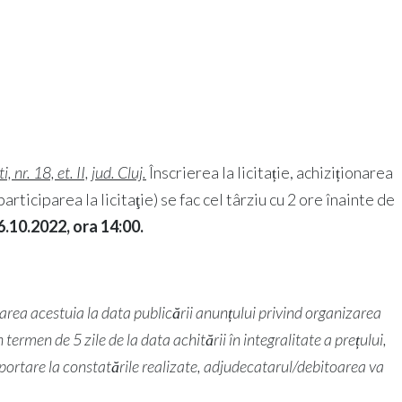
nr. 18, et. II, jud. Cluj.
Înscrierea la licitație, achiziționarea
rticiparea la licitaţie) se fac cel târziu cu 2 ore înainte de
6.10.2022, ora 14:00.
oarea acestuia la data publicării anunțului privind organizarea
termen de 5 zile de la data achitării în integralitate a prețului,
raportare la constatările realizate, adjudecatarul/debitoarea va