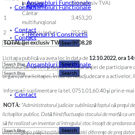
Ansambluri Functionale
bunurilor
(lei exclusiv TVA)
Stocuri
Contact
Ansambluri Functionale
Cântar
1
3.453,20
multifuncțional
Contact
2
Cruce cu leduri
255,08
Terenuri si Constructii
Contact
TOTAL (lei exclusiv TVA)
3.708,28
Licitația publică va avea loc în data de
12.10
.2022, ora 14
Ansambluri Functionale
caietului de sarcini și depunerea garanției de participare de
0364 146 512
organizarea licitației. În caz de neadjudecare a activelor, l
0364 146 512
Informații suplimentare la tel. 0751.01.60.40 și prin e-mai
Contact
NOTĂ:
*Administratorul judiciar subliniază faptul că prețul d
licitațiilor publice. Dată fiind fluctuația stocului de marfă ca ur
să fie realizat un inventar al întregului stoc însoțit de predare
avea obligația plății/restituirii eventualei diferențe de preț dat