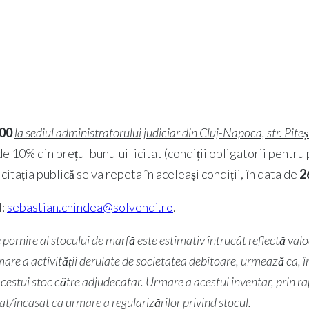
:0
0
la sediul administratorului judiciar din Cluj-Napoca, str. Pitești, 
 10% din prețul bunului licitat (condiții obligatorii pentru pa
icitația publică se va repeta în aceleași condiții, în data de
2
l:
sebastian.chindea@solvendi.ro
.
e pornire al stocului de marfă este estimativ întrucât reflectă val
mare a activității derulate de societatea debitoare, urmează ca, în 
a acestui stoc către adjudecatar. Urmare a acestui inventar, prin 
orat/încasat ca urmare a regularizărilor privind stocul.