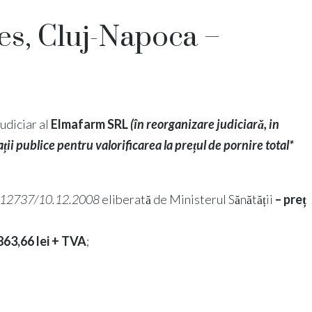
es, Cluj-Napoca –
judiciar al
Elmafarm SRL
(
în reorganizare judiciară, in
ții publice pentru valorificarea la prețul de pornire total*
EN 12737/10.12.2008
eliberată de Ministerul Sănătății
–
preț
863,66 lei
+ TVA
;