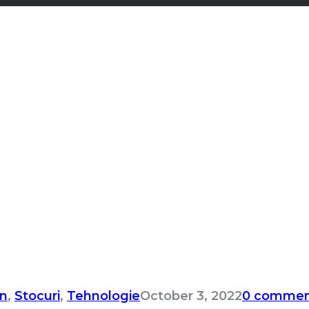
n
,
Stocuri
,
Tehnologie
October 3, 2022
0 commen